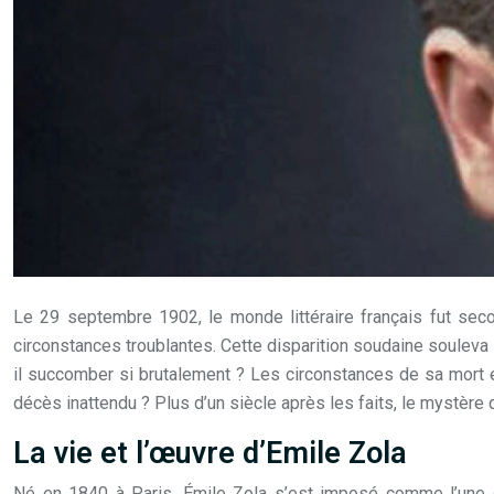
Le 29 septembre 1902, le monde littéraire français fut sec
circonstances troublantes. Cette disparition soudaine soule
il succomber si brutalement ? Les circonstances de sa mort ét
décès inattendu ? Plus d’un siècle après les faits, le mystère qu
La vie et l’œuvre d’Emile Zola
Né en 1840 à Paris, Émile Zola s’est imposé comme l’une des