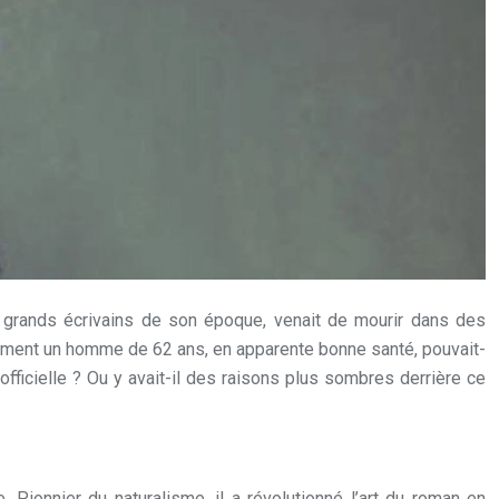
s grands écrivains de son époque, venait de mourir dans des
mment un homme de 62 ans, en apparente bonne santé, pouvait-
fficielle ? Ou y avait-il des raisons plus sombres derrière ce
Pionnier du naturalisme, il a révolutionné l’art du roman en