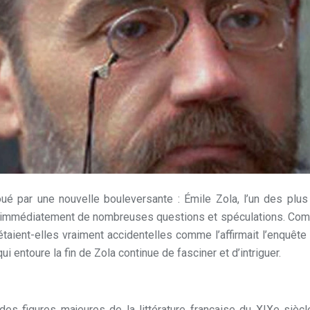
oué par une nouvelle bouleversante : Émile Zola, l’un des plu
va immédiatement de nombreuses questions et spéculations. Co
aient-elles vraiment accidentelles comme l’affirmait l’enquête o
i entoure la fin de Zola continue de fasciner et d’intriguer.
 figures majeures de la littérature française du XIXe siècle. 