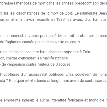
 nombreuses menaces de mort dans les années précédant son déc
 sur les circonstances de la mort de Zola. Le journaliste Jean 
dernier affirmait avoir recueilli en 1928 les aveux d’un fumis
s un immeuble voisin pour accéder au toit et obstruer le condu
de l’agitation causée par la découverte du corps.
organisation nationaliste farouchement opposée à Zola
ion, chargé d’encadrer les manifestations
e de vengeance contre l’auteur de J’accuse
é l’hypothèse d’un assassinat politique. Elles soulèvent de nom
ola ? Pourquoi a-t-il attendu si longtemps avant de confesser so
empreinte indélébile sur la littérature française et mondiale. So