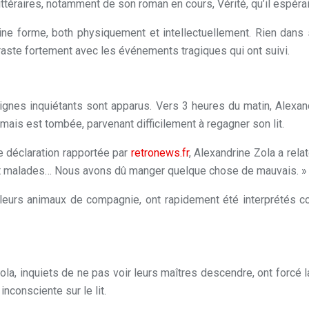
 littéraires, notamment de son roman en cours, Vérité, qu’il espér
ine forme, both physiquement et intellectuellement. Rien dans
raste fortement avec les événements tragiques qui ont suivi.
nes inquiétants sont apparus. Vers 3 heures du matin, Alexandri
mais est tombée, parvenant difficilement à regagner son lit.
e déclaration rapportée par
retronews.fr
, Alexandrine Zola a rela
 sont malades… Nous avons dû manger quelque chose de mauvais. »
eurs animaux de compagnie, ont rapidement été interprétés c
, inquiets de ne pas voir leurs maîtres descendre, ont forcé la
inconsciente sur le lit.