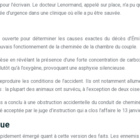
ard pour l’écrivain. Le docteur Lenormand, appelé sur place, n’a 
rtée d’urgence dans une clinique où elle a pu être sauvée.
t ouverte pour déterminer les causes exactes du décès d’Émi
auvais fonctionnement de la cheminée de la chambre du couple.
hèse en révélant la présence d’une forte concentration de carb
utôt qu’à l’oxygène, provoquant une asphyxie silencieuse.
eproduire les conditions de l’accident. Ils ont notamment allu
s : la plupart des animaux ont survécu, à l’exception de deux oise
ts a conclu à une obstruction accidentelle du conduit de chemin
 acceptée par le juge d’instruction qui a clos l’affaire le 13 janvi
que
 rapidement émergé quant à cette version des faits. Les ennemis