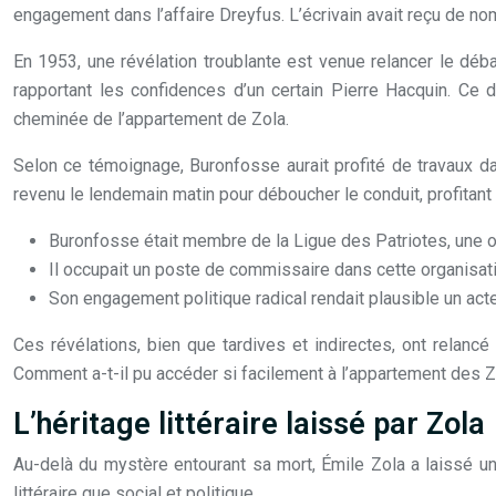
engagement dans l’affaire Dreyfus. L’écrivain avait reçu de
En 1953, une révélation troublante est venue relancer le débat
rapportant les confidences d’un certain Pierre Hacquin. Ce 
cheminée de l’appartement de Zola.
Selon ce témoignage, Buronfosse aurait profité de travaux dan
revenu le lendemain matin pour déboucher le conduit, profitant 
Buronfosse était membre de la Ligue des Patriotes, une 
Il occupait un poste de commissaire dans cette organisat
Son engagement politique radical rendait plausible un act
Ces révélations, bien que tardives et indirectes, ont relanc
Comment a-t-il pu accéder si facilement à l’appartement des Z
L’héritage littéraire laissé par Zola
Au-delà du mystère entourant sa mort, Émile Zola a laissé une 
littéraire que social et politique.